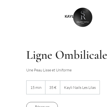
KAYLI
Ligne Ombilical
Une Peau Lisse et Uniforme
35
euros
15 min
1
35 €
Kayli Nails Les Lilas
5
m
i
Réserver